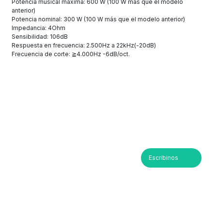
Potencia musical máxima: 600 W (100 W más que el modelo
anterior)
Potencia nominal: 300 W (100 W más que el modelo anterior)
Impedancia: 4Ohm
Sensibilidad: 106dB
Respuesta en frecuencia: 2.500Hz a 22kHz(-20dB)
Frecuencia de corte: ≧4.000Hz -6dB/oct.
Escribinos