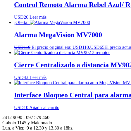
Control Remoto Alarma Rebel Azul/
USD
26
Leer más
¡Oferta!
Alarma MegaVision MV7000
USD
110
El precio original era: USD110.
USD
65
El precio act
Cierre Centralizado a distancia MV90
USD
43
Leer más
Interface Bloqueo Central para alar
USD
10
Añadir al carrito
2412 9090 - 097 579 460
Gaboto 1145 y Maldonado
Lun. a Vier. 9 a 12.30 y 13.30 a 18hs.