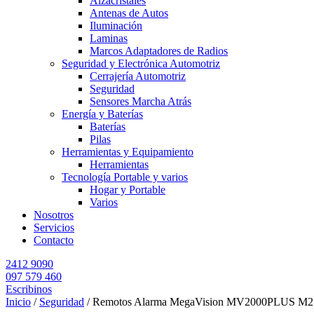
Alzacristales
Antenas de Autos
Iluminación
Laminas
Marcos Adaptadores de Radios
Seguridad y Electrónica Automotriz
Cerrajería Automotriz
Seguridad
Sensores Marcha Atrás
Energía y Baterías
Baterías
Pilas
Herramientas y Equipamiento
Herramientas
Tecnología Portable y varios
Hogar y Portable
Varios
Nosotros
Servicios
Contacto
2412 9090
097 579 460
Escribinos
Inicio
/
Seguridad
/ Remotos Alarma MegaVision MV2000PLUS M2