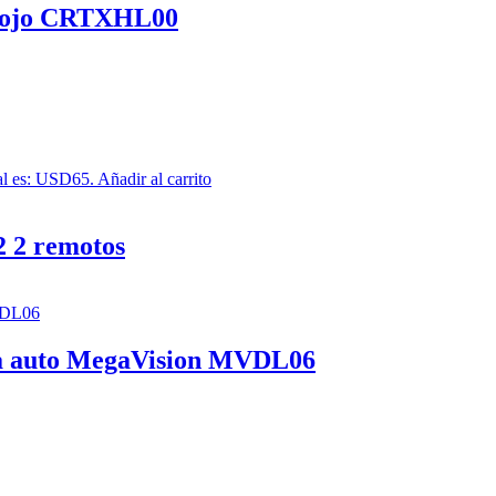
 Rojo CRTXHL00
ual es: USD65.
Añadir al carrito
2 2 remotos
ma auto MegaVision MVDL06