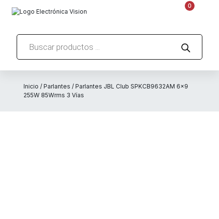
0
Búsqueda
de
productos
Inicio
/
Parlantes
/ Parlantes JBL Club SPKCB9632AM 6×9
255W 85Wrms 3 Vías