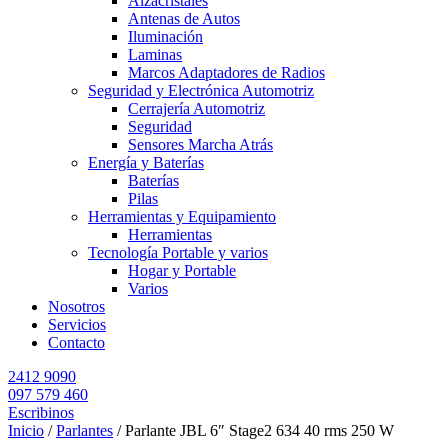
Alzacristales
Antenas de Autos
Iluminación
Laminas
Marcos Adaptadores de Radios
Seguridad y Electrónica Automotriz
Cerrajería Automotriz
Seguridad
Sensores Marcha Atrás
Energía y Baterías
Baterías
Pilas
Herramientas y Equipamiento
Herramientas
Tecnología Portable y varios
Hogar y Portable
Varios
Nosotros
Servicios
Contacto
2412 9090
097 579 460
Escribinos
Inicio
/
Parlantes
/ Parlante JBL 6″ Stage2 634 40 rms 250 W