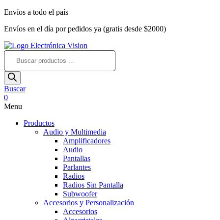
Envíos a todo el país
Envíos en el día por pedidos ya (gratis desde $2000)
Búsqueda
de
productos
Buscar
0
Menu
Productos
Audio y Multimedia
Amplificadores
Audio
Pantallas
Parlantes
Radios
Radios Sin Pantalla
Subwoofer
Accesorios y Personalización
Accesorios