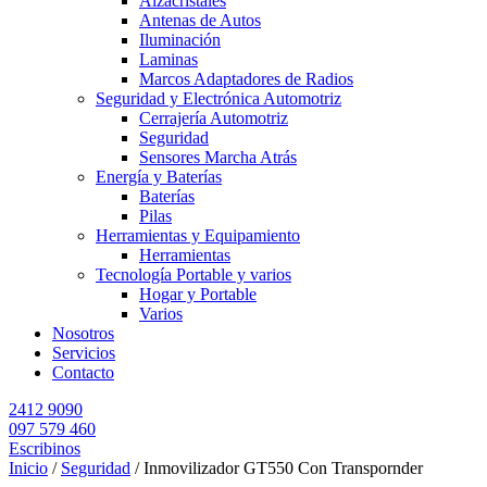
Alzacristales
Antenas de Autos
Iluminación
Laminas
Marcos Adaptadores de Radios
Seguridad y Electrónica Automotriz
Cerrajería Automotriz
Seguridad
Sensores Marcha Atrás
Energía y Baterías
Baterías
Pilas
Herramientas y Equipamiento
Herramientas
Tecnología Portable y varios
Hogar y Portable
Varios
Nosotros
Servicios
Contacto
2412 9090
097 579 460
Escribinos
Inicio
/
Seguridad
/ Inmovilizador GT550 Con Transpornder