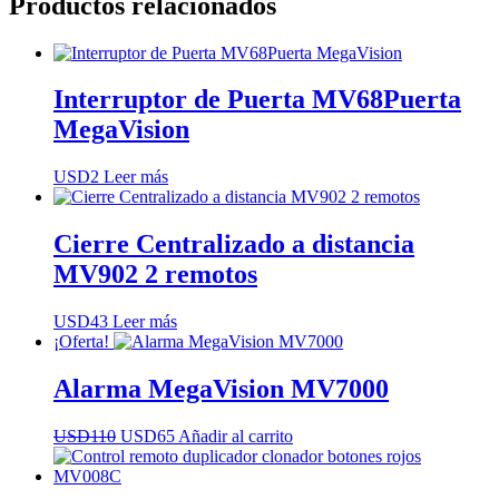
Productos relacionados
Interruptor de Puerta MV68Puerta
MegaVision
USD
2
Leer más
Cierre Centralizado a distancia
MV902 2 remotos
USD
43
Leer más
¡Oferta!
Alarma MegaVision MV7000
El
El
USD
110
USD
65
Añadir al carrito
precio
precio
original
actual
era:
es: