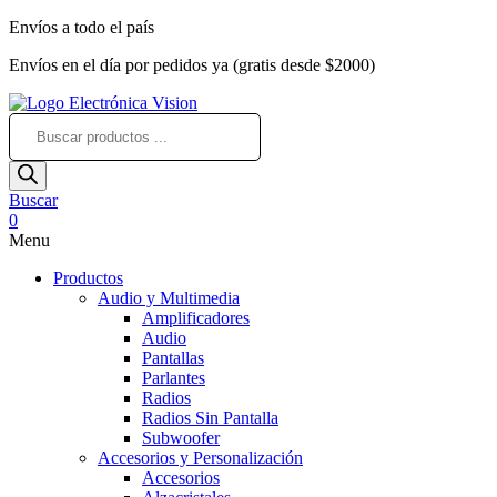
Envíos a todo el país
Envíos en el día por pedidos ya (gratis desde $2000)
Búsqueda
de
productos
Buscar
0
Menu
Productos
Audio y Multimedia
Amplificadores
Audio
Pantallas
Parlantes
Radios
Radios Sin Pantalla
Subwoofer
Accesorios y Personalización
Accesorios