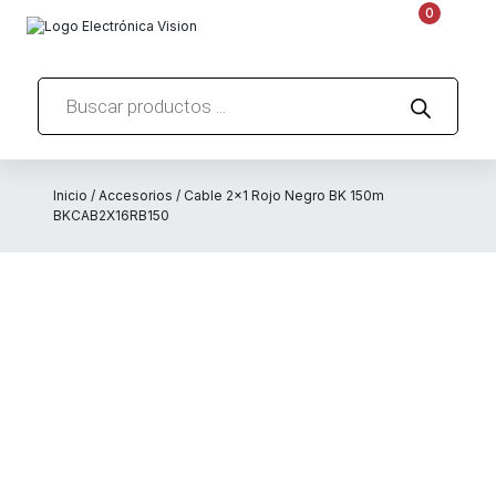
0
Búsqueda
de
productos
Inicio
/
Accesorios
/ Cable 2×1 Rojo Negro BK 150m
BKCAB2X16RB150