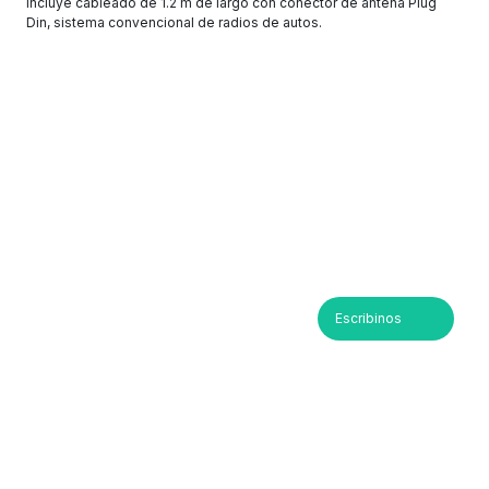
Incluye cableado de 1.2 m de largo con conector de antena Plug
Din, sistema convencional de radios de autos.
Escribinos